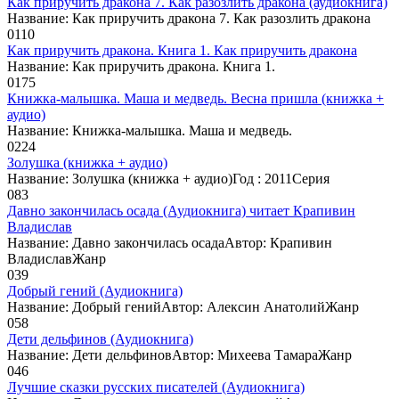
Как приручить дракона 7. Как разозлить дракона (аудиокнига)
Название: Как приручить дракона 7. Как разозлить дракона
0
110
Как приручить дракона. Книга 1. Как приручить дракона
Название: Как приручить дракона. Книга 1.
0
175
Книжка-малышка. Маша и медведь. Весна пришла (книжка +
аудио)
Название: Книжка-малышка. Маша и медведь.
0
224
Золушка (книжка + аудио)
Название: Золушка (книжка + аудио)Год : 2011Серия
0
83
Давно закончилась осада (Аудиокнига) читает Крапивин
Владислав
Название: Давно закончилась осадаАвтор: Крапивин
ВладиславЖанр
0
39
Добрый гений (Аудиокнига)
Название: Добрый генийАвтор: Алексин АнатолийЖанр
0
58
Дети дельфинов (Аудиокнига)
Название: Дети дельфиновАвтор: Михеева ТамараЖанр
0
46
Лучшие сказки русских писателей (Аудиокнига)