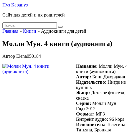
Skip
Пуз Карапуз
to
Сайт для детей и их родителей
content
Search
for:
Главная
»
Книги
»
Аудиокниги для детей
Молли Мун. 4 книги (аудиокнига)
Автор
Elena050184
Название:
Молли Мун. 4
книги (аудиокнига)
Автор:
Бинг Джорджия
Издательство:
Нигде не
купишь
Жанр:
Детское фэнтези,
сказка
Серия:
Молли Мун
Год:
2012
Формат:
MP3
Битрейт аудио:
96 kbps
Исполнитель:
Телегина
Татьяна, Броцкая