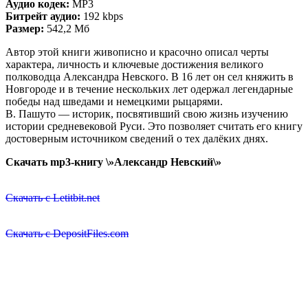
Аудио кодек:
MP3
Битрейт аудио:
192 kbps
Размер:
542,2 Мб
Автор этой книги живописно и красочно описал черты
характера, личность и ключевые достижения великого
полководца Александра Невского. В 16 лет он сел княжить в
Новгороде и в течение нескольких лет одержал легендарные
победы над шведами и немецкими рыцарями.
В. Пашуто — историк, посвятивший свою жизнь изучению
истории средневековой Руси. Это позволяет считать его книгу
достоверным источником сведений о тех далёких днях.
Скачать mp3-книгу \»Александр Невский\»
Скачать с Letitbit.net
Скачать с DepositFiles.com