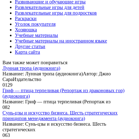
Развивающие и обучающие игры
Развлекательные игры для детей
Развлекательные игры для подростков
Раскраски
Уголок покупателя
Хозяюшка
Учебные материалы
Учебные материалы на иностранном языке
Другие статьи
Карта сайта
Вам также может понравиться
Лунная тропа (аудиокнига)
Название: Лунная тропа (аудиокнига)Автор: Джио
СараИздательство
0
129
Гриф — птица терпеливая (Репортаж из драконовых гор)
(аудиокнига)
Название: Гриф — птица терпеливая (Репортаж из
0
82
Сунь-цзы и искусство бизнеса. Шесть стратегических
принципов менеджмента (аудиокнига)
Название: Сунь-цзы и искусство бизнеса. Шесть
стратегических
0
63