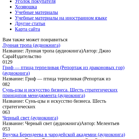
Уголок покупателя
Хозяюшка
Учебные материалы
Учебные материалы на иностранном языке
Другие статьи
Карта сайта
Вам также может понравиться
Лунная тропа (аудиокнига)
Название: Лунная тропа (аудиокнига)Автор: Джио
СараИздательство
0
129
Гриф — птица терпеливая (Репортаж из драконовых гор)
(аудиокнига)
Название: Гриф — птица терпеливая (Репортаж из
0
82
Сунь-цзы и искусство бизнеса. Шесть стратегических
принципов менеджмента (аудиокнига)
Название: Сунь-цзы и искусство бизнеса. Шесть
стратегических
0
63
Черный свет (аудиокнига)
Название: Черный свет (аудиокнига)Автор: Мелентьев
0
53
Внучка Берендеева в чародейской академии (аудиокнига)