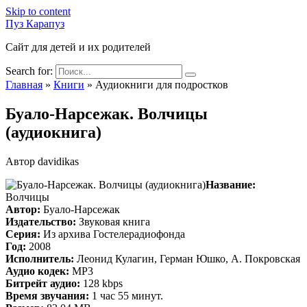
Skip to content
Пуз Карапуз
Сайт для детей и их родителей
Search for:
Главная
»
Книги
»
Аудиокниги для подростков
Буало-Нарсежак. Волчицы
(аудиокнига)
Автор
davidikas
Название:
Волчицы
Автор:
Буало-Нарсежак
Издательство:
Звуковая книга
Серия:
Из архива Гостелерадиофонда
Год:
2008
Исполнитель:
Леонид Кулагин, Герман Юшко, А. Покровская
Аудио кодек:
MP3
Битрейт аудио:
128 kbps
Bремя звучания:
1 час 55 минут.