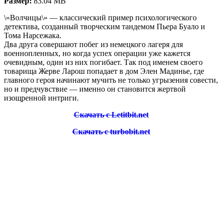
Размер:
83.04 MB
\»Волчицы\» — классический пример психологического
детектива, созданный творческим тандемом Пьера Буало и
Тома Нарсежака.
Два друга совершают побег из немецкого лагеря для
военнопленных, но когда успех операции уже кажется
очевидным, один из них погибает. Так под именем своего
товарища Жерве Ларош попадает в дом Элен Мадинье, где
главного героя начинают мучить не только угрызения совести,
но и предчувствие — именно он становится жертвой
изощренной интриги.
Скачать с Letitbit.net
Скачать с turbobit.net