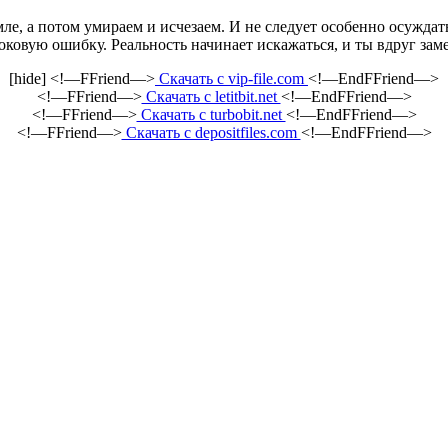
мле, а потом умираем и исчезаем. И не следует особенно осужда
ь роковую ошибку. Реальность начинает искажаться, и ты вдруг з
[hide] <!—FFriend—>
Скачать с vip-file.com
<!—EndFFriend—>
<!—FFriend—>
Скачать с letitbit.net
<!—EndFFriend—>
<!—FFriend—>
Скачать с turbobit.net
<!—EndFFriend—>
<!—FFriend—>
Скачать с depositfiles.com
<!—EndFFriend—>