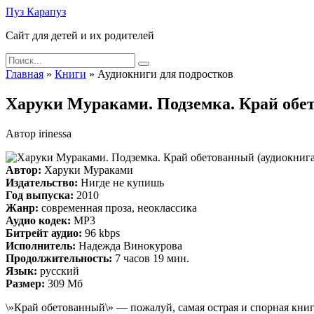
Skip
Пуз Карапуз
to
Сайт для детей и их родителей
content
Search
for:
Главная
»
Книги
»
Аудиокниги для подростков
Харуки Мураками. Подземка. Край обе
Автор
irinessa
Автор:
Харуки Мураками
Издательство:
Нигде не купишь
Год выпуска:
2010
Жанр:
современная проза, неоклассика
Аудио кодек:
MP3
Битрейт аудио:
96 kbps
Исполнитель:
Надежда Винокурова
Продолжительность:
7 часов 19 мин.
Язык:
русский
Размер:
309 Мб
\»Край обетованный\» — пожалуй, самая острая и спорная кни