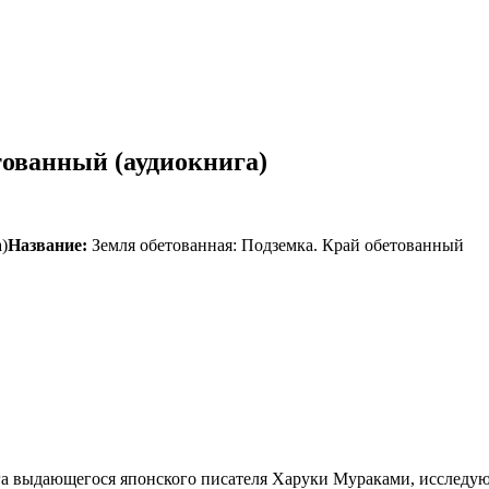
тованный (аудиокнига)
Название:
Земля обетованная: Подземка. Край обетованный
га выдающегося японского писателя Харуки Мураками, исследую