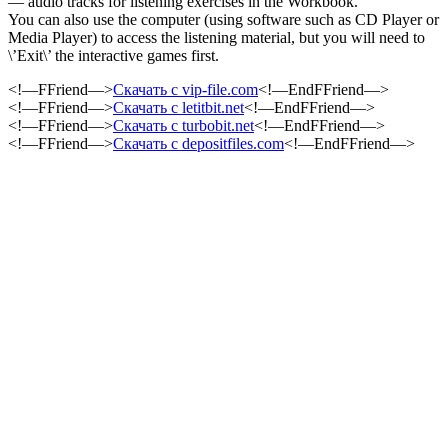
— audio tracks for listening exercises in the Workbook.
You can also use the computer (using software such as CD Player or
Media Player) to access the listening material, but you will need to
\’Exit\’ the interactive games first.
<!—FFriend—>
Скачать с vip-file.com
<!—EndFFriend—>
<!—FFriend—>
Скачать с letitbit.net
<!—EndFFriend—>
<!—FFriend—>
Скачать с turbobit.net
<!—EndFFriend—>
<!—FFriend—>
Скачать с depositfiles.com
<!—EndFFriend—>