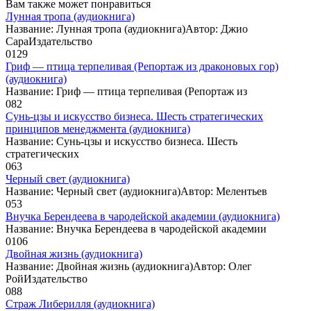
Вам также может понравиться
Лунная тропа (аудиокнига)
Название: Лунная тропа (аудиокнига)Автор: Джио
СараИздательство
0
129
Гриф — птица терпеливая (Репортаж из драконовых гор)
(аудиокнига)
Название: Гриф — птица терпеливая (Репортаж из
0
82
Сунь-цзы и искусство бизнеса. Шесть стратегических
принципов менеджмента (аудиокнига)
Название: Сунь-цзы и искусство бизнеса. Шесть
стратегических
0
63
Черный свет (аудиокнига)
Название: Черный свет (аудиокнига)Автор: Мелентьев
0
53
Внучка Берендеева в чародейской академии (аудиокнига)
Название: Внучка Берендеева в чародейской академии
0
106
Двойная жизнь (аудиокнига)
Название: Двойная жизнь (аудиокнига)Автор: Олег
РойИздательство
0
88
Страж Либерилля (аудиокнига)