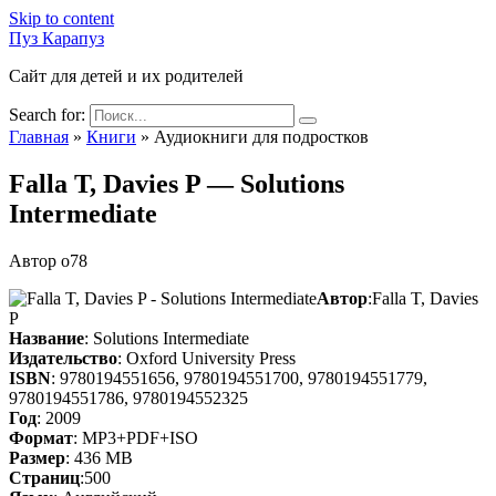
Skip to content
Пуз Карапуз
Сайт для детей и их родителей
Search for:
Главная
»
Книги
»
Аудиокниги для подростков
Falla T, Davies P — Solutions
Intermediate
Автор
o78
Автор
:Falla T, Davies
P
Название
: Solutions Intermediate
Издательство
: Oxford University Press
ISBN
: 9780194551656, 9780194551700, 9780194551779,
9780194551786, 9780194552325
Год
: 2009
Формат
: МР3+PDF+ISO
Размер
: 436 МВ
Страниц
:500