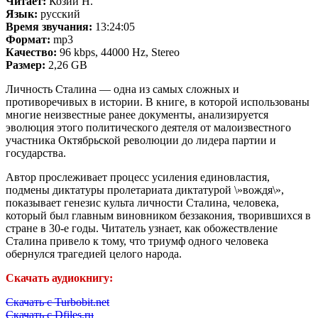
Читает:
Козий Н.
Язык:
русский
Время звучания:
13:24:05
Формат:
mp3
Качество:
96 kbps, 44000 Hz, Stereo
Размер:
2,26 GB
Личность Сталина — одна из самых сложных и
противоречивых в истории. В книге, в которой использованы
многие неизвестные ранее документы, анализируется
эволюция этого политического деятеля от малоизвестного
участника Октябрьской революции до лидера партии и
государства.
Автор прослеживает процесс усиления единовластия,
подмены диктатуры пролетариата диктатурой \»вождя\»,
показывает генезис культа личности Сталина, человека,
который был главным виновником беззакония, творившихся в
стране в 30-е годы. Читатель узнает, как обожествление
Сталина привело к тому, что триумф одного человека
обернулся трагедией целого народа.
Скачать аудиокнигу:
Скачать с Turbobit.net
Скачать с Dfiles.ru