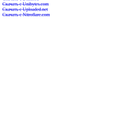
Скачать с Unibytes.com
Скачать с Uploaded.net
Скачать с Nitroflare.com