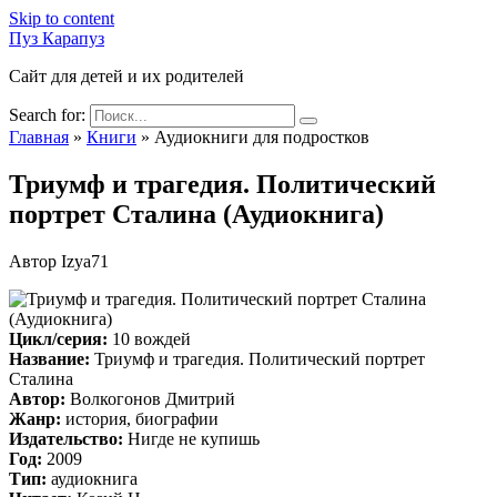
Skip to content
Пуз Карапуз
Сайт для детей и их родителей
Search for:
Главная
»
Книги
»
Аудиокниги для подростков
Триумф и трагедия. Политический
портрет Сталина (Аудиокнига)
Автор
Izya71
Цикл/серия:
10 вождей
Название:
Триумф и трагедия. Политический портрет
Сталина
Автор:
Волкогонов Дмитрий
Жанр:
история, биографии
Издательство:
Нигде не купишь
Год:
2009
Тип:
аудиокнига