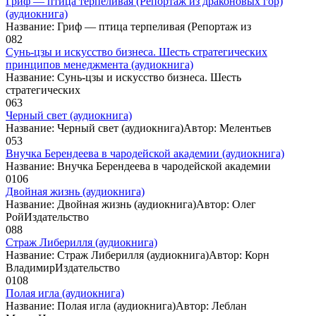
Гриф — птица терпеливая (Репортаж из драконовых гор)
(аудиокнига)
Название: Гриф — птица терпеливая (Репортаж из
0
82
Сунь-цзы и искусство бизнеса. Шесть стратегических
принципов менеджмента (аудиокнига)
Название: Сунь-цзы и искусство бизнеса. Шесть
стратегических
0
63
Черный свет (аудиокнига)
Название: Черный свет (аудиокнига)Автор: Мелентьев
0
53
Внучка Берендеева в чародейской академии (аудиокнига)
Название: Внучка Берендеева в чародейской академии
0
106
Двойная жизнь (аудиокнига)
Название: Двойная жизнь (аудиокнига)Автор: Олег
РойИздательство
0
88
Страж Либерилля (аудиокнига)
Название: Страж Либерилля (аудиокнига)Автор: Корн
ВладимирИздательство
0
108
Полая игла (аудиокнига)
Название: Полая игла (аудиокнига)Автор: Леблан