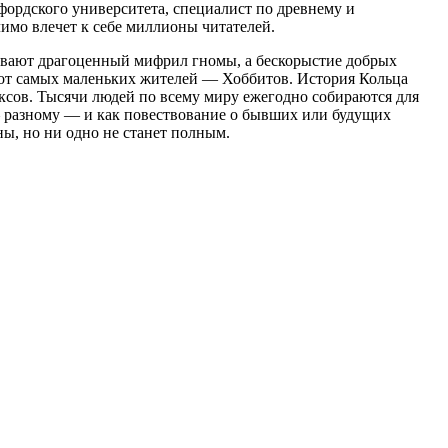
фордского университета, специалист по древнему и
лимо влечет к себе миллионы читателей.
обывают драгоценный мифрил гномы, а бескорыстие добрых
т от самых маленьких жителей — Хоббитов. История Кольца
ксов. Тысячи людей по всему миру ежегодно собираются для
— разному — и как повествование о бывших или будущих
ны, но ни одно не станет полным.