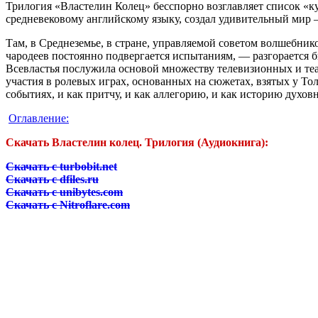
Трилогия «Властелин Колец» бесспорно возглавляет список «к
средневековому английскому языку, создал удивительный мир —
Там, в Среднеземье, в стране, управляемой советом волшебни
чародеев постоянно подвергается испытаниям, — разгорается б
Всевластья послужила основой множеству телевизионных и те
участия в ролевых играх, основанных на сюжетах, взятых у Т
событиях, и как притчу, и как аллегорию, и как историю духов
Оглавление:
Скачать Властелин колец. Трилогия (Аудиокнига):
Скачать с turbobit.net
Скачать с dfiles.ru
Скачать с unibytes.com
Скачать с Nitroflare.com