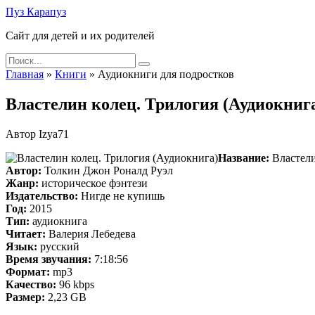
Skip
Пуз Карапуз
to
Сайт для детей и их родителей
content
Search
for:
Главная
»
Книги
»
Аудиокниги для подростков
Властелин колец. Трилогия (Аудиокниг
Автор
Izya71
Название:
Властели
Автор:
Толкин Джон Роналд Руэл
Жанр:
историческое фэнтези
Издательство:
Нигде не купишь
Год:
2015
Тип:
аудиокнига
Читает:
Валерия Лебедева
Язык:
русский
Время звучания:
7:18:56
Формат:
mp3
Качество:
96 kbps
Размер:
2,23 GB