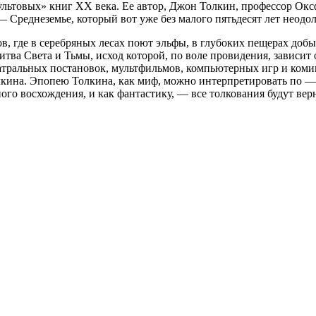
ультовых» книг XX века. Ее автор, Джон Толкин, профессор Окс
 Среднеземье, который вот уже без малого пятьдесят лет неодо
ков, где в серебряных лесах поют эльфы, в глубоких пещерах д
итва Света и Тьмы, исход которой, по воле провидения, зависи
атральных постановок, мультфильмов, компьютерных игр и коми
олкина. Эпопею Толкина, как миф, можно интерпретировать по 
ного восхождения, и как фантастику, — все толкования будут вер