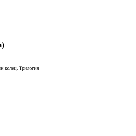
а)
н колец. Трилогия