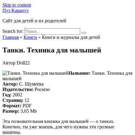
Skip to content
Пуз Карапуз
Сайт для детей и их родителей
Search for:
Главная
»
Книги
»
Книги и журналы для детей
Танки. Техника для малышей
Автор
Doll22
Название:
Танки. Техника для
малышей
Автор:
С. Шумеева
Издательство:
Росмэн
Год:
2002
Страниц:
12
Формат:
PDF
Размер:
3,05 Mb
Эта познавательная книжка для малышей — о танках.
Конечно, ты уже знаешь, для чего нужны эти грозные
машины.