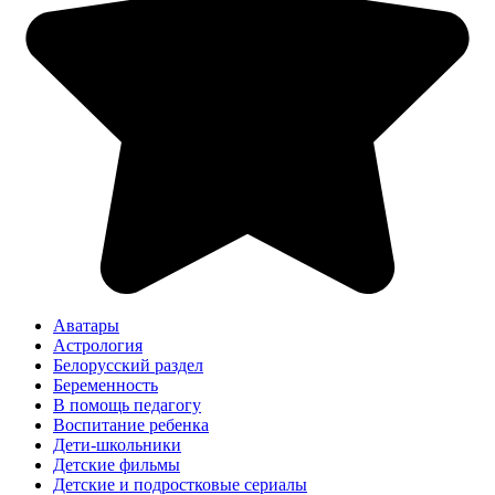
Аватары
Астрология
Белорусский раздел
Беременность
В помощь педагогу
Воспитание ребенка
Дети-школьники
Детские фильмы
Детские и подростковые сериалы