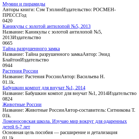
Мумии и пирамиды
Авторы книги: Сэм ТэплинИздательство: РОСМЕН-
ПРЕССГод
0
420
Каникулы с золотой антилопой №5, 2013
Название: Каникулы с золотой антилопой №5,
2013Издательство
0
665
Тайна разрушенного замка
Название: Тайна разрушенного замкаАвтор: Энид
БлайтонИздательство
0
944
Растения России
Название: Растения РоссииАвтор: Васильева Н.
0
1.1k.
Бабушкин компот для внучат №1, 2014
Название: Бабушкин компот для внучат №1, 2014Издательство
0
824
Животные России
Название: Животные РоссииАвтор-составитель: Ситникова Т.
0
1k.
Ломоносовская школа. Изучаю мир вокруг для одаренных
детей 6-7 лет
Основная цель пособия — расширение и детализация
0
1.1k.