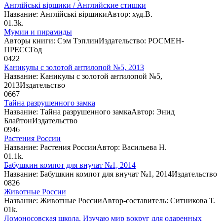
Англійські віршики / Английские стишки
Название: Англійські віршикиАвтор: худ.В.
0
1.3k.
Мумии и пирамиды
Авторы книги: Сэм ТэплинИздательство: РОСМЕН-
ПРЕССГод
0
422
Каникулы с золотой антилопой №5, 2013
Название: Каникулы с золотой антилопой №5,
2013Издательство
0
667
Тайна разрушенного замка
Название: Тайна разрушенного замкаАвтор: Энид
БлайтонИздательство
0
946
Растения России
Название: Растения РоссииАвтор: Васильева Н.
0
1.1k.
Бабушкин компот для внучат №1, 2014
Название: Бабушкин компот для внучат №1, 2014Издательство
0
826
Животные России
Название: Животные РоссииАвтор-составитель: Ситникова Т.
0
1k.
Ломоносовская школа. Изучаю мир вокруг для одаренных