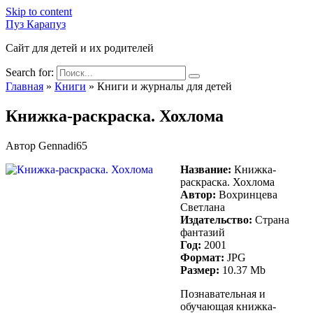
Skip to content
Пуз Карапуз
Сайт для детей и их родителей
Search for:
Главная
»
Книги
»
Книги и журналы для детей
Книжка-раскраска. Хохлома
Автор
Gennadi65
Название:
Книжка-
раскраска. Хохлома
Автор:
Вохринцева
Светлана
Издательство:
Страна
фантазий
Год:
2001
Формат:
JPG
Размер:
10.37 Mb
Познавательная и
обучающая книжка-