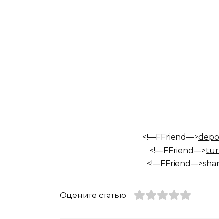
<!—FFriend—>
depos
<!—FFriend—>
tur
<!—FFriend—>
shar
Оцените статью