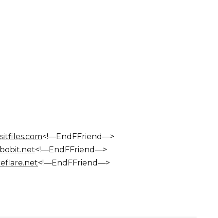
itfiles.com
<!—EndFFriend—>
bobit.net
<!—EndFFriend—>
eflare.net
<!—EndFFriend—>