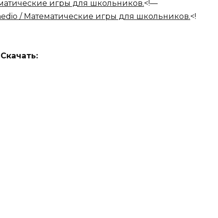
<!—
<!
Скачать: