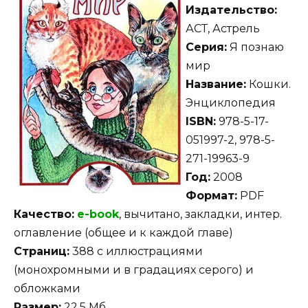
Издательство:
АСТ, Астрель
Серия:
Я познаю
мир
Название:
Кошки.
Энциклопедия
ISBN:
978-5-17-
051997-2, 978-5-
271-19963-9
Год:
2008
Формат:
PDF
Качество:
e-bоok
, вычитано, закладки, интер.
оглавление (общее и к каждой главе)
Страниц:
388 с иллюстрациями
(монохромными и в градациях серого) и
обложками
Размер:
22,5 Мб