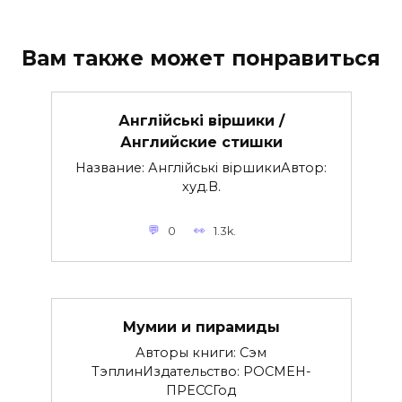
Вам также может понравиться
Англійські віршики /
Английские стишки
Название: Англійські віршикиАвтор:
худ.В.
0
1.3k.
Мумии и пирамиды
Авторы книги: Сэм
ТэплинИздательство: РОСМЕН-
ПРЕССГод