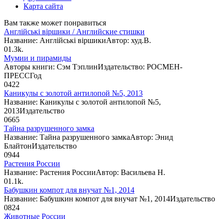
Карта сайта
Вам также может понравиться
Англійські віршики / Английские стишки
Название: Англійські віршикиАвтор: худ.В.
0
1.3k.
Мумии и пирамиды
Авторы книги: Сэм ТэплинИздательство: РОСМЕН-
ПРЕССГод
0
422
Каникулы с золотой антилопой №5, 2013
Название: Каникулы с золотой антилопой №5,
2013Издательство
0
665
Тайна разрушенного замка
Название: Тайна разрушенного замкаАвтор: Энид
БлайтонИздательство
0
944
Растения России
Название: Растения РоссииАвтор: Васильева Н.
0
1.1k.
Бабушкин компот для внучат №1, 2014
Название: Бабушкин компот для внучат №1, 2014Издательство
0
824
Животные России