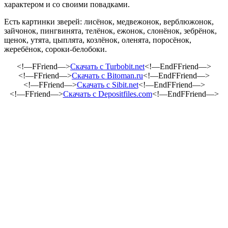
характером и со своими повадками.
Есть картинки зверей: лисёнок, медвежонок, верблюжонок,
зайчонок, пингвинята, телёнок, ежонок, слонёнок, зебрёнок,
щенок, утята, цыплята, козлёнок, оленята, поросёнок,
жеребёнок, сороки-белобоки.
<!—FFriend—>
Скачать с Turbobit.net
<!—EndFFriend—>
<!—FFriend—>
Скачать с Bitoman.ru
<!—EndFFriend—>
<!—FFriend—>
Скачать с Sibit.net
<!—EndFFriend—>
<!—FFriend—>
Скачать с Depositfiles.com
<!—EndFFriend—>