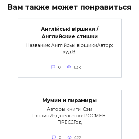
Вам также может понравиться
Англійські віршики /
Английские стишки
Название: Англійські віршикиАвтор:
худ.В.
0
1.3k.
Мумии и пирамиды
Авторы книги: Сэм
ТэплинИздательство: РОСМЕН-
ПРЕССГод
0
422