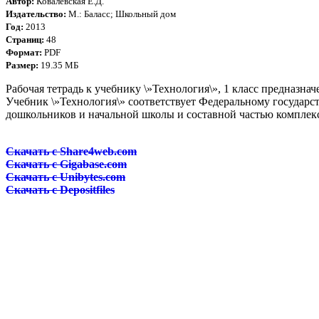
Автор:
Ковалевская Е.Д.
Издательство:
М.: Баласс; Школьный дом
Год:
2013
Страниц:
48
Формат:
PDF
Размер:
19.35 МБ
Рабочая тетрадь к учебнику \»Технология\», 1 класс предназн
Учебник \»Технология\» соответствует Федеральному государс
дошкольников и начальной школы и составной частью комплек
Скачать с Share4web.com
Скачать с Gigabase.com
Скачать с Unibytes.com
Скачать с Depositfiles