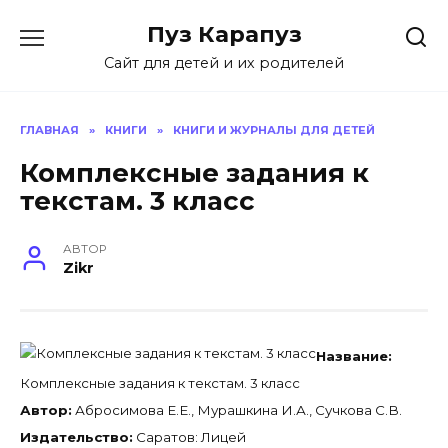
Skip
Пуз Карапуз
to
content
Сайт для детей и их родителей
ГЛАВНАЯ
»
КНИГИ
»
КНИГИ И ЖУРНАЛЫ ДЛЯ ДЕТЕЙ
Комплексные задания к
текстам. 3 класс
АВТОР
Zikr
Название:
Комплексные задания к текстам. 3 класс
Автор:
Абросимова Е.Е., Мурашкина И.А., Сучкова С.В.
Издательство:
Саратов: Лицей