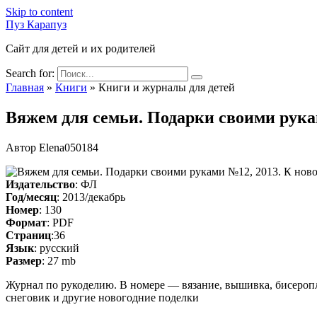
Skip to content
Пуз Карапуз
Сайт для детей и их родителей
Search for:
Главная
»
Книги
»
Книги и журналы для детей
Вяжем для семьи. Подарки своими рукам
Автор
Elena050184
Издательство
: ФЛ
Год/месяц
: 2013/декабрь
Номер
: 130
Формат
: PDF
Страниц
:36
Язык
: русский
Размер
: 27 mb
Журнал по рукоделию. В номере — вязание, вышивка, бисеропл
снеговик и другие новогодние поделки