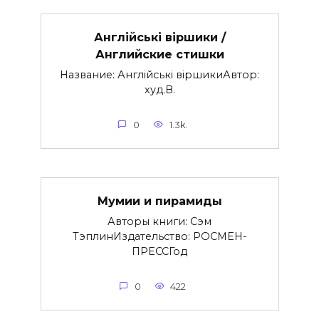
Англійські віршики /
Английские стишки
Название: Англійські віршикиАвтор:
худ.В.
0
1.3k.
Мумии и пирамиды
Авторы книги: Сэм
ТэплинИздательство: РОСМЕН-
ПРЕССГод
0
422