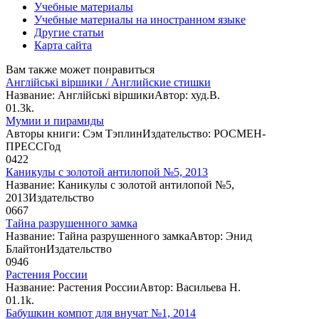
Учебные материалы
Учебные материалы на иностранном языке
Другие статьи
Карта сайта
Вам также может понравиться
Англійські віршики / Английские стишки
Название: Англійські віршикиАвтор: худ.В.
0
1.3k.
Мумии и пирамиды
Авторы книги: Сэм ТэплинИздательство: РОСМЕН-
ПРЕССГод
0
422
Каникулы с золотой антилопой №5, 2013
Название: Каникулы с золотой антилопой №5,
2013Издательство
0
667
Тайна разрушенного замка
Название: Тайна разрушенного замкаАвтор: Энид
БлайтонИздательство
0
946
Растения России
Название: Растения РоссииАвтор: Васильева Н.
0
1.1k.
Бабушкин компот для внучат №1, 2014