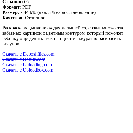
Страниц:
66
Формат:
PDF
Размер:
7,44 Мб (вкл. 3% на восстановление)
Качество:
Отличное
Раскраска \»Цыпленок\» для малышей содержит множество
забавных картинок с цветным контуром, который поможет
ребенку определить нужный цвет и аккуратно раскрасить
рисунок.
Скачать с Depositfiles.com
Скачать с Hotfile.com
Скачать с Uploading.com
Скачать с Uploadbox.com