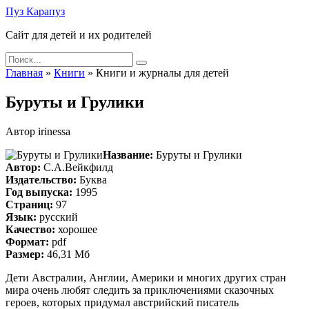
Skip
Пуз Карапуз
to
Сайт для детей и их родителей
content
Search
for:
Главная
»
Книги
»
Книги и журналы для детей
Буруты и Грулики
Автор
irinessa
Название:
Буруты и Грулики
Автор:
С.А.Вейкфилд
Издательство:
Буква
Год выпуска:
1995
Страниц:
97
Язык:
русский
Качество:
хорошее
Формат:
pdf
Размер:
46,31 Мб
Дети Австралии, Англии, Америки и многих других стран
мира очень любят следить за приключениями сказочных
героев, которых придумал австрийский писатель