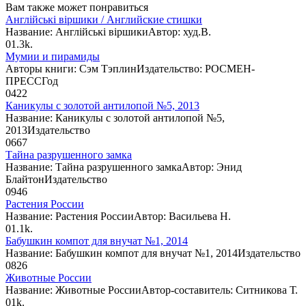
Вам также может понравиться
Англійські віршики / Английские стишки
Название: Англійські віршикиАвтор: худ.В.
0
1.3k.
Мумии и пирамиды
Авторы книги: Сэм ТэплинИздательство: РОСМЕН-
ПРЕССГод
0
422
Каникулы с золотой антилопой №5, 2013
Название: Каникулы с золотой антилопой №5,
2013Издательство
0
667
Тайна разрушенного замка
Название: Тайна разрушенного замкаАвтор: Энид
БлайтонИздательство
0
946
Растения России
Название: Растения РоссииАвтор: Васильева Н.
0
1.1k.
Бабушкин компот для внучат №1, 2014
Название: Бабушкин компот для внучат №1, 2014Издательство
0
826
Животные России
Название: Животные РоссииАвтор-составитель: Ситникова Т.
0
1k.