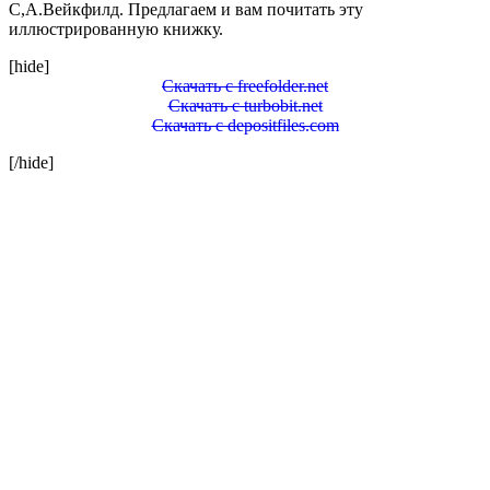
С,А.Вейкфилд. Предлагаем и вам почитать эту
иллюстрированную книжку.
[hide]
Скачать с freefolder.net
Скачать с turbobit.net
Скачать с depositfiles.com
[/hide]