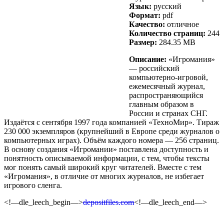
Язык:
русский
Формат:
pdf
Качество:
отличное
Количество страниц:
244
Размер:
284.35 MB
Описание:
«Игромания»
— российский
компьютерно-игровой,
ежемесячный журнал,
распространяющийся
главным образом в
России и странах СНГ.
Издаётся с сентября 1997 года компанией «ТехноМир». Тираж
230 000 экземпляров (крупнейший в Европе среди журналов о
компьютерных играх). Объём каждого номера — 256 страниц.
В основу создания «Игромании» поставлена доступность и
понятность описываемой информации, с тем, чтобы тексты
мог понять самый широкий круг читателей. Вместе с тем
«Игромания», в отличие от многих журналов, не избегает
игрового сленга.
<!—dle_leech_begin—>
depositfiles.com
<!—dle_leech_end—>