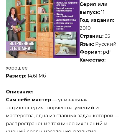
Серия или
выпуск:
11
Год издания:
2010
Страниц:
35
Язык:
Русский
Формат:
pdf
Качество:
хорошее
Размер:
14.61 Мб
Описание:
Сам себе мастер
— уникальная
энциклопедия творчества, умений и
мастерства, одна из главных задач которой —
распространение технических знаний и
умений среди населения, развитие