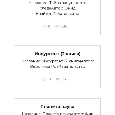
Название: Тайна запутанного
следаАвтор: Энид
БлайтонИздательство
0
1.3k.
Инсургент (2 книга)
Название: Инсургент (2 книга)Автор:
Вероника РотИздательство
0
1.1k.
Планета паука
Название: Планета паукаАвтор: Фил