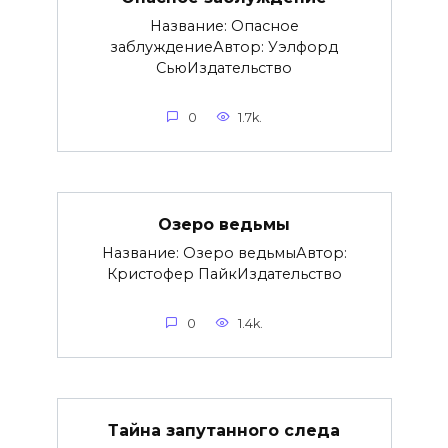
Название: Опасное
заблуждениеАвтор: Уэлфорд
СьюИздательство
0
1.7k.
Озеро ведьмы
Название: Озеро ведьмыАвтор:
Кристофер ПайкИздательство
0
1.4k.
Тайна запутанного следа