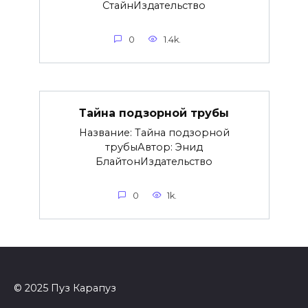
СтайнИздательство
0
1.4k.
Тайна подзорной трубы
Название: Тайна подзорной
трубыАвтор: Энид
БлайтонИздательство
0
1k.
© 2025 Пуз Карапуз