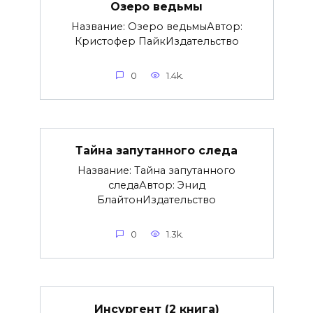
Озеро ведьмы
Название: Озеро ведьмыАвтор:
Кристофер ПайкИздательство
0
1.4k.
Тайна запутанного следа
Название: Тайна запутанного
следаАвтор: Энид
БлайтонИздательство
0
1.3k.
Инсургент (2 книга)