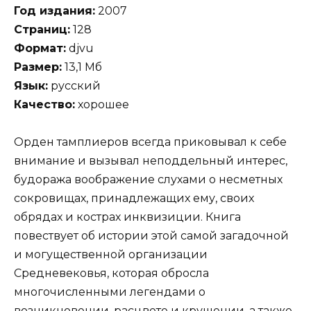
Год издания:
2007
Страниц:
128
Формат:
djvu
Размер:
13,1 Мб
Язык:
русский
Качество:
хорошее
Орден тамплиеров всегда приковывал к себе
внимание и вызывал неподдельный интерес,
будоража воображение слухами о несметных
сокровищах, принадлежащих ему, своих
обрядах и кострах инквизиции. Книга
повествует об истории этой самой загадочной
и могущественной организации
Средневековья, которая обросла
многочисленными легендами о
возникновении, расцвете и крушении, а также