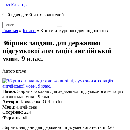
Skip
Пуз Карапуз
to
Сайт для детей и их родителей
content
Search
for:
Главная
»
Книги
»
Книги и журналы для подростков
Збірник завдань для державної
підсумкової атестаціїз англійської
мови. 9 клас.
Автор
prava
Назва
: Збірник завдань для державної підсумкової атестаціїз
англійської мови. 9 клас.
Автори
: Коваленко О.Я. та ін.
Мова
: англійська
Сторінок
: 224
Формат
: pdf
Збірник завдань для державної підсумкової атестації (2011