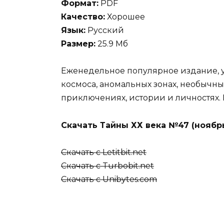
Формат:
PDF
Качество:
Хорошее
Язык:
Русский
Размер:
25.9 Мб
Еженедельное популярное издание, у
космоса, аномальных зонах, необычных
приключениях, истории и личностях.
Скачать Тайны ХХ века №47 (ноябрь
Скачать с Letitbit.net
Скачать с Turbobit.net
Скачать с Unibytes.com