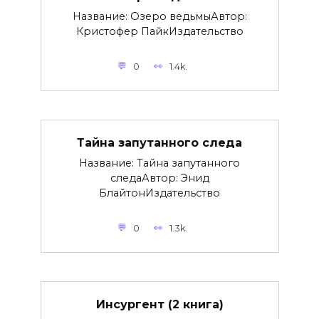
Название: Озеро ведьмыАвтор:
Кристофер ПайкИздательство
0
1.4k.
Тайна запутанного следа
Название: Тайна запутанного
следаАвтор: Энид
БлайтонИздательство
0
1.3k.
Инсургент (2 книга)