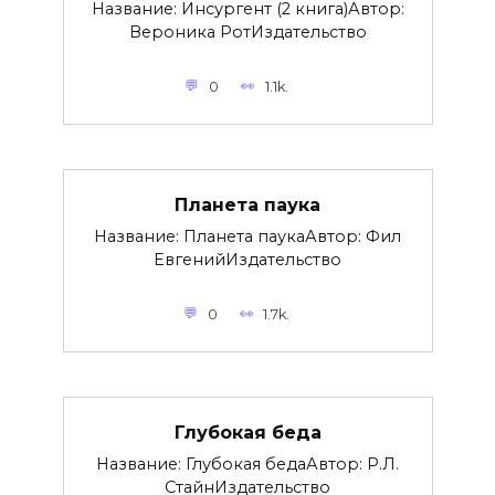
Название: Инсургент (2 книга)Автор:
Вероника РотИздательство
0
1.1k.
Планета паука
Название: Планета паукаАвтор: Фил
ЕвгенийИздательство
0
1.7k.
Глубокая беда
Название: Глубокая бедаАвтор: Р.Л.
СтайнИздательство