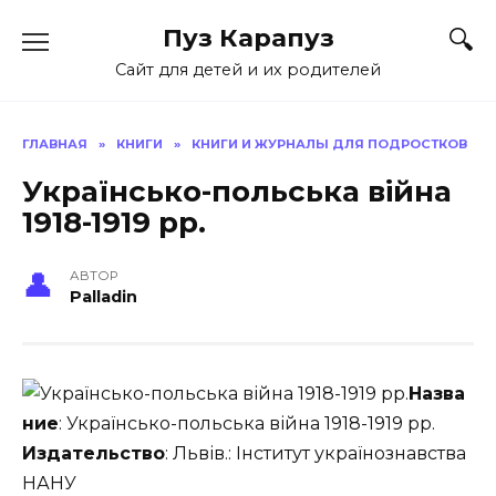
Skip
Пуз Карапуз
to
content
Сайт для детей и их родителей
ГЛАВНАЯ
»
КНИГИ
»
КНИГИ И ЖУРНАЛЫ ДЛЯ ПОДРОСТКОВ
Українсько-польська війна
1918-1919 рр.
АВТОР
Palladin
Назва
ние
: Українсько-польська війна 1918-1919 рр.
Издательство
: Львів.: Інститут українознавства
НАНУ