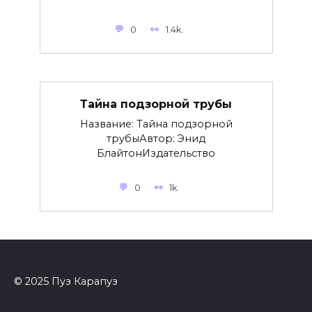
0
1.4k.
Тайна подзорной трубы
Название: Тайна подзорной
трубыАвтор: Энид
БлайтонИздательство
0
1k.
© 2025 Пуз Карапуз