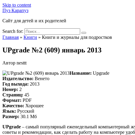
Skip to content
Пуз Карапуз
Сайт для детей и их родителей
Search for:
Главная
»
Книги
»
Книги и журналы для подростков
UPgrade №2 (609) январь 2013
Автор
nesttt
Название:
Upgrade
Издательство:
Венето
Год выхода:
2013
Номер:
2
Страниц:
45
Формат:
PDF
Качество:
Хорошее
Язык:
Русский
Размер:
30.1 Мб
UPgrade
– самый популярный еженедельный компьютерный жур
советы и рекомендации, как сделать работу на компьютере удо