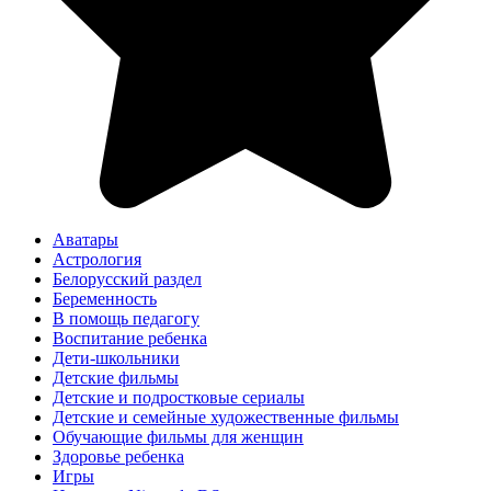
Аватары
Астрология
Белорусский раздел
Беременность
В помощь педагогу
Воспитание ребенка
Дети-школьники
Детские фильмы
Детские и подростковые сериалы
Детские и семейные художественные фильмы
Обучающие фильмы для женщин
Здоровье ребенка
Игры