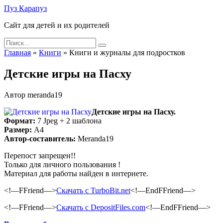
Skip
Пуз Карапуз
to
Сайт для детей и их родителей
content
Search
for:
Главная
»
Книги
»
Книги и журналы для подростков
Детские игры на Пасху
Автор
meranda19
Детские игры на Пасху.
Формат:
7 Jpeg + 2 шаблонa
Размер:
А4
Автор-составитель:
Meranda19
Перепост запрещен!!
Только для личного пользования !
Материал для работы найден в интернете.
<!—FFriend—>
Скачать с TurboBit.net
<!—EndFFriend—>
<!—FFriend—>
Скачать с DepositFiles.com
<!—EndFFriend—>