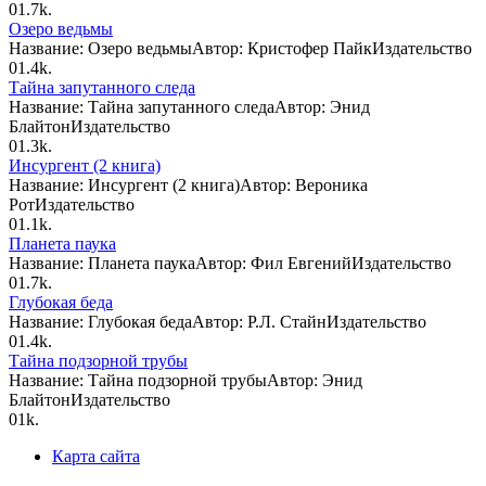
0
1.7k.
Озеро ведьмы
Название: Озеро ведьмыАвтор: Кристофер ПайкИздательство
0
1.4k.
Тайна запутанного следа
Название: Тайна запутанного следаАвтор: Энид
БлайтонИздательство
0
1.3k.
Инсургент (2 книга)
Название: Инсургент (2 книга)Автор: Вероника
РотИздательство
0
1.1k.
Планета паука
Название: Планета паукаАвтор: Фил ЕвгенийИздательство
0
1.7k.
Глубокая беда
Название: Глубокая бедаАвтор: Р.Л. СтайнИздательство
0
1.4k.
Тайна подзорной трубы
Название: Тайна подзорной трубыАвтор: Энид
БлайтонИздательство
0
1k.
Карта сайта