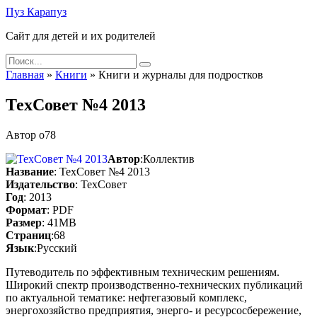
Skip
Пуз Карапуз
to
Сайт для детей и их родителей
content
Search
for:
Главная
»
Книги
»
Книги и журналы для подростков
ТехСовет №4 2013
Автор
o78
Автор
:Коллектив
Название
: ТехСовет №4 2013
Издательство
: ТехСовет
Год
: 2013
Формат
: PDF
Размер
: 41МВ
Страниц
:68
Язык
:Русский
Путеводитель по эффективным техническим решениям.
Широкий спектр производственно-технических публикаций
по актуальной тематике: нефтегазовый комплекс,
энергохозяйство предприятия, энерго- и ресурсосбережение,