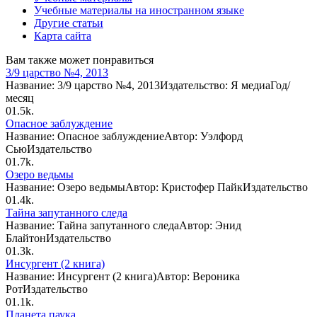
Учебные материалы на иностранном языке
Другие статьи
Карта сайта
Вам также может понравиться
3/9 царство №4, 2013
Название: 3/9 царство №4, 2013Издательство: Я медиаГод/
месяц
0
1.5k.
Опасное заблуждение
Название: Опасное заблуждениеАвтор: Уэлфорд
СьюИздательство
0
1.7k.
Озеро ведьмы
Название: Озеро ведьмыАвтор: Кристофер ПайкИздательство
0
1.4k.
Тайна запутанного следа
Название: Тайна запутанного следаАвтор: Энид
БлайтонИздательство
0
1.3k.
Инсургент (2 книга)
Название: Инсургент (2 книга)Автор: Вероника
РотИздательство
0
1.1k.
Планета паука