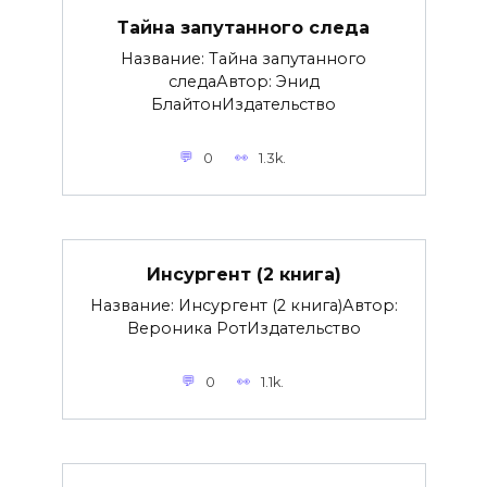
Тайна запутанного следа
Название: Тайна запутанного
следаАвтор: Энид
БлайтонИздательство
0
1.3k.
Инсургент (2 книга)
Название: Инсургент (2 книга)Автор:
Вероника РотИздательство
0
1.1k.