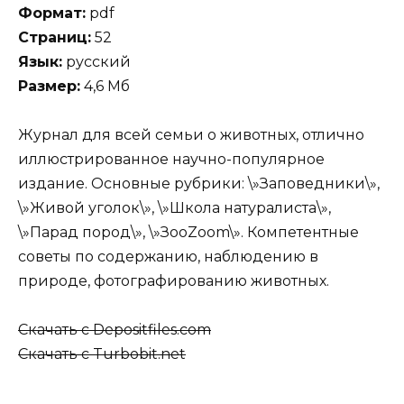
Формат:
pdf
Страниц:
52
Язык:
русский
Размер:
4,6 Мб
Журнал для всей семьи о животных, отлично
иллюстрированное научно-популярное
издание. Основные рубрики: \»Заповедники\»,
\»Живой уголок\», \»Школа натуралиста\»,
\»Парад пород\», \»ЗооZoom\». Компетентные
советы по содержанию, наблюдению в
природе, фотографированию животных.
Скачать с Depositfiles.com
Скачать с Turbobit.net