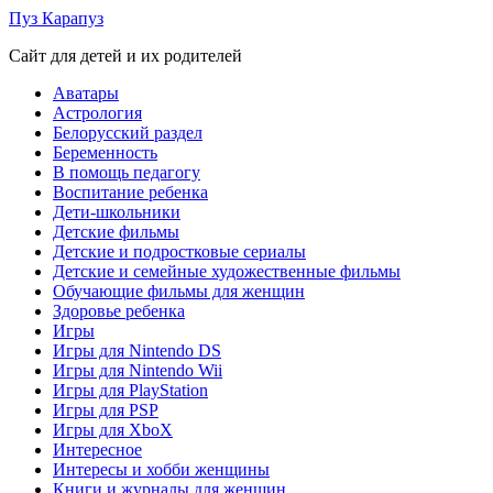
Skip
Пуз Карапуз
to
Сайт для детей и их родителей
content
Аватары
Астрология
Белорусский раздел
Беременность
В помощь педагогу
Воспитание ребенка
Дети-школьники
Детские фильмы
Детские и подростковые сериалы
Детские и семейные художественные фильмы
Обучающие фильмы для женщин
Здоровье ребенка
Игры
Игры для Nintendo DS
Игры для Nintendo Wii
Игры для PlayStation
Игры для PSP
Игры для XboX
Интересное
Интересы и хобби женщины
Книги и журналы для женщин