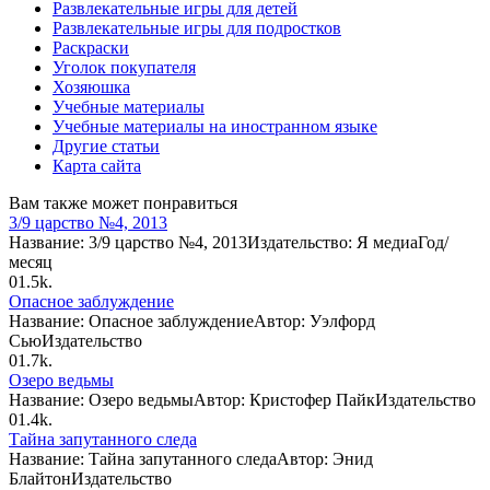
Развлекательные игры для детей
Развлекательные игры для подростков
Раскраски
Уголок покупателя
Хозяюшка
Учебные материалы
Учебные материалы на иностранном языке
Другие статьи
Карта сайта
Вам также может понравиться
3/9 царство №4, 2013
Название: 3/9 царство №4, 2013Издательство: Я медиаГод/
месяц
0
1.5k.
Опасное заблуждение
Название: Опасное заблуждениеАвтор: Уэлфорд
СьюИздательство
0
1.7k.
Озеро ведьмы
Название: Озеро ведьмыАвтор: Кристофер ПайкИздательство
0
1.4k.
Тайна запутанного следа
Название: Тайна запутанного следаАвтор: Энид
БлайтонИздательство