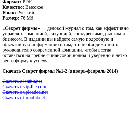
Формат:
PDF
Качество:
Высокое
Язык:
Русский
Размер:
76 Мб
«Секрет фирмы»
— деловой журнал о том, как эффективно
управлять компанией, ситуацией, конкурентами, рынком и
бизнесом. В издании вы найдете самую подробную и
объективную информацию о том, что необходимо знать
руководителю современной компании, чтобы всегда
оставаться на гребне финансовой волны и уверенно и четко
вести фирму к успеху.
Скачать Секрет фирмы №1-2 (январь-февраль 2014)
Скачать с letitbit.net
Скачать с vip-file.com
Скачать с uploaded.net
Скачать с turbobit.net