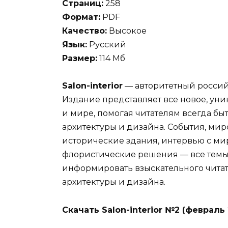
Страниц:
258
Формат:
PDF
Качество:
Высокое
Язык:
Русский
Размер:
114 Мб
Salon-interior
— авторитетный россий
Издание представляет все новое, уник
и мире, помогая читателям всегда б
архитектуры и дизайна. События, мир
исторические здания, интервью с м
флористические решения — все тем
информировать взыскательного читат
архитектуры и дизайна.
Скачать Salon-interior №2 (февраль 