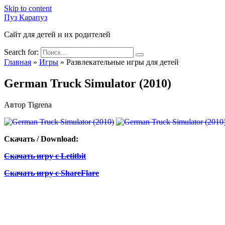
Skip to content
Пуз Карапуз
Сайт для детей и их родителей
Search for:
Главная
»
Игры
»
Развлекательные игры для детей
German Truck Simulator (2010)
Автор
Tigrena
Скачать / Download:
Скачать игру с Letitbit
Скачать игру с ShareFlare