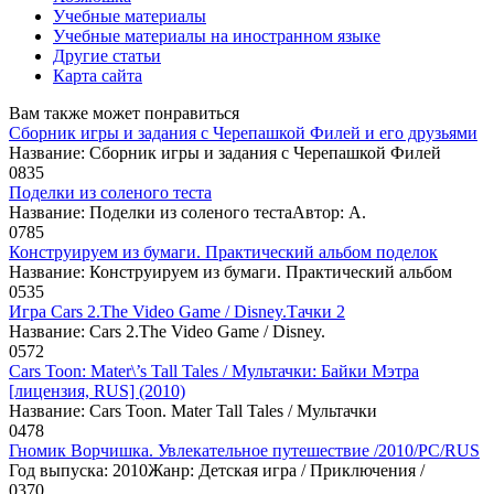
Учебные материалы
Учебные материалы на иностранном языке
Другие статьи
Карта сайта
Вам также может понравиться
Сборник игры и задания с Черепашкой Филей и его друзьями
Название: Сборник игры и задания с Черепашкой Филей
0
835
Поделки из соленого теста
Название: Поделки из соленого тестаАвтор: А.
0
785
Конструируем из бумаги. Практический альбом поделок
Название: Конструируем из бумаги. Практический альбом
0
535
Игра Cars 2.The Video Game / Disney.Тачки 2
Название: Cars 2.The Video Game / Disney.
0
572
Cars Toon: Mater\’s Tall Tales / Мультачки: Байки Мэтра
[лицензия, RUS] (2010)
Название: Cars Toon. Mater Tall Tales / Мультачки
0
478
Гномик Ворчишка. Увлекательное путешествие /2010/PC/RUS
Год выпуска: 2010Жанр: Детская игра / Приключения /
0
370