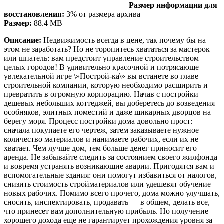
Размер информации для
восстановления:
3% от размера архива
Размер:
88.4 MB
Описание:
Недвижимость всегда в цене, так почему бы на
этом не заработать? Но не торопитесь хвататься за мастерок
или шпатель: вам предстоит управление строительством
целых городов! В удивительно красочной и потрясающе
увлекательной игре \»Построй-ка\» вы встанете во главе
строительной компании, которую необходимо расширить и
превратить в огромную корпорацию. Начав с постройки
дешевых небольших коттеджей, вы доберетесь до возведения
особняков, элитных поместий и даже шикарных дворцов на
берегу моря. Процесс постройки дома довольно прост:
сначала покупаете его чертеж, затем заказываете нужное
количество материалов и нанимаете рабочих, если их не
хватает. Чем лучше дом, тем больше денег приносит его
аренда. Не забывайте следить за состоянием своего жилфонда
и вовремя устранять возникающие аварии. Пригодятся вам и
вспомогательные здания: они помогут избавиться от налогов,
снизить стоимость стройматериалов или удешевят обучение
новых рабочих. Помимо всего прочего, дома можно улучшать,
сносить, инспектировать, продавать — в общем, делать все,
что принесет вам дополнительную прибыль. Но получение
хорошего дохода еще не гарантирует прохождения уровня за