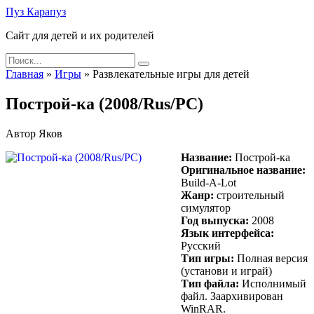
Skip
Пуз Карапуз
to
Сайт для детей и их родителей
content
Search
for:
Главная
»
Игры
»
Развлекательные игры для детей
Построй-ка (2008/Rus/PC)
Автор
Яков
Название:
Построй-ка
Оригинальное название:
Build-A-Lot
Жанр:
строительный
симулятор
Год выпуска:
2008
Язык интерфейса:
Русский
Тип игры:
Полная версия
(установи и играй)
Тип файла:
Исполнимый
файл. Заархивирован
WinRAR.