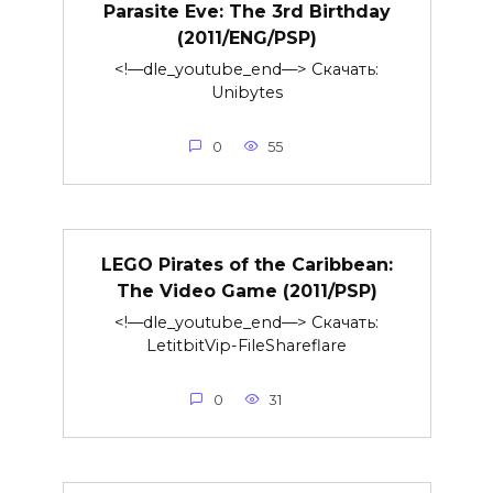
Parasite Eve: The 3rd Birthday
(2011/ENG/PSP)
<!—dle_youtube_end—> Скачать:
Unibytes
0
55
LEGO Pirates of the Caribbean:
The Video Game (2011/PSP)
<!—dle_youtube_end—> Скачать:
LetitbitVip-FileShareflare
0
31