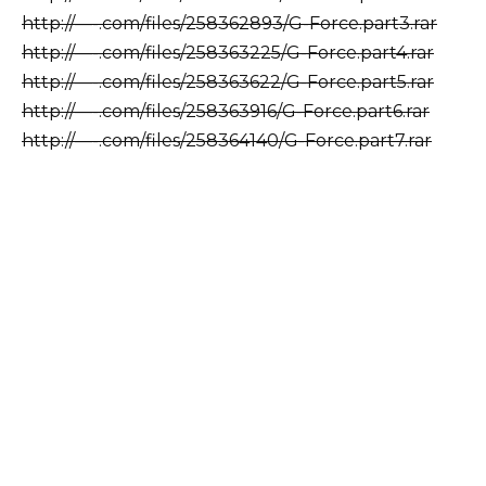
http://—-.com/files/258362893/G-Force.part3.rar
http://—-.com/files/258363225/G-Force.part4.rar
http://—-.com/files/258363622/G-Force.part5.rar
http://—-.com/files/258363916/G-Force.part6.rar
http://—-.com/files/258364140/G-Force.part7.rar