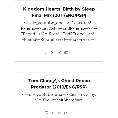
Kingdom Hearts: Birth by Sleep
Final Mix (2011/ENG/PSP)
<!—dle_youtube_end—> Скачать: <!—
FFriend—>Letitbit<!—EndFFriend—><!—
FFriend—>Vip-File<!—EndFFriend—><!—
FFriend—>Shareflare<!—EndFFriend—>
0
63
Tom Clancy\’s Ghost Recon
Predator (2010/ENG/PSP)
<!—dle_youtube_end—> Скачать игру:
Vip-FileLetitbitShareflare
0
65