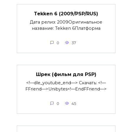
Tekken 6 (2009/PSP/RUS)
Дата релиз: 2009Оригинальное
название: Tekken 6Платформа
0
37
Шрек (фильм для PSP)
<!—dle_youtube_end—> Скачать: <!—
FFriend—>Unibytes<!—EndFFriend—>
0
45