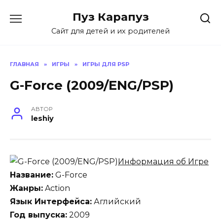
Skip
Пуз Карапуз
to
content
Сайт для детей и их родителей
ГЛАВНАЯ
»
ИГРЫ
»
ИГРЫ ДЛЯ PSP
G-Force (2009/ENG/PSP)
АВТОР
leshiy
Информация об Игре
Название:
G-Force
Жанры:
Action
Язык Интерфейса:
Аглийский
Год выпуска:
2009