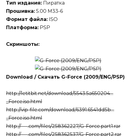
Тип издания:
Пиратка
Прошивка:
5.00 M33-6
Формат файла:
ISO
Платформа:
PSP
Скриншоты:
Download / Скачать G-Force (2009/ENG/PSP)
http://letitbit.net/download/5543.5a650204…
_Force.iso.html
http://vip-file.com/download/6391.6541dd5b…
_Force.iso.html
http://—-.com/files/258362227/G-Force.part1.rar
http://—-.com/files/258362537/G-Force.part2.rar