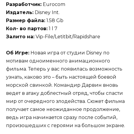
Разработчик:
Eurocom
Издатель:
Disney Int.
Размер файла:
1.58 Gb
Кол- во партов:
1 l 7
Залито на:
Vip-File/Letitbit/Rapidshare
Об Игре:
Новая игра от студии Disney по
мотивам одноименного анимационного
фильма. Теперь у вас появилась возможность
узнать, каково это – быть настоящей боевой
морской свинкой. Командир Дарвин вновь
ведет в атаку доблестный отряд, чтобы спасти
мир от очередного злодейства. Сюжет фильма
получает самое неожиданное продолжение,
ведь игра начинается сразу после событий,
произошедших с героями на большом экране.