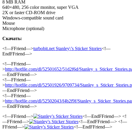
8 MB RAM
640×480, 256 color monitor, super VGA
2X or faster CD-ROM drive
Windows-compatible sound card
Mouse
Microphone (optional)
Скачать:
<!—FFriend—>
turbobit.net Stanley\’s Sticker Stories
<!—
EndFFriend—>
<!—FFriend—
>
http://hotfile.com/dl/52501652/51d2f6d/Stanley_s_Sticker_Stories.pa
—EndFFriend—>
<!—FFriend—
>
http://hotfile.com/dl/52501926/9709734/Stanley_s_Sticker_Stories.pa
—EndFFriend—>
<!—FFriend—
>
http://hotfile.com/dl/52502043/f4b2f9f/Stanley_s_Sticker_Stories.par
—EndFFriend—>
<!—FFriend—>
<!—EndFFriend—> <!
—FFriend—>
<!—EndFFriend—> <!—
FFriend—>
<!—EndFFriend—>