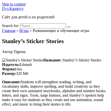
Skip to content
Пуз Карапуз
Сайт для детей и их родителей
Search for:
Главная
»
Игры
»
Развивающие и обучающие игры
Stanley’s Sticker Stories
Автор
Tigrena
Название:
Stanley\’s Sticker Stories
Издатель:
Edmark
Формат:
iso
Размер:
320 Мб
Описание:
Students will strengthen reading, writing, and
vocabulary skills, improve spelling, and build creativity as they
create their own animated storybooks, alphabet and number books,
letters, and signs. Tools, large buttons, and Stanley\’s spoken help
make it easy for students as they create and use animation, sound
effect, and music to bring their stories to life.