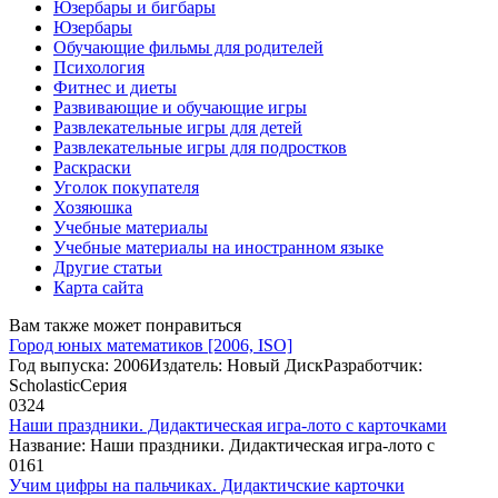
Юзербары и бигбары
Юзербары
Обучающие фильмы для родителей
Психология
Фитнес и диеты
Развивающие и обучающие игры
Развлекательные игры для детей
Развлекательные игры для подростков
Раскраски
Уголок покупателя
Хозяюшка
Учебные материалы
Учебные материалы на иностранном языке
Другие статьи
Карта сайта
Вам также может понравиться
Город юных математиков [2006, ISO]
Год выпуска: 2006Издатель: Новый ДискРазработчик:
ScholasticСерия
0
324
Наши праздники. Дидактическая игра-лото с карточками
Название: Наши праздники. Дидактическая игра-лото с
0
161
Учим цифры на пальчиках. Дидактичские карточки