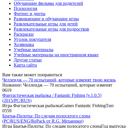
Обучающие фильмы для родителей
Психология
Фитнес и диеты
Развивающие и обучающие игры
Развлекательные игры для детей
Развлекательные игры для подростков
Раскраски
Уголок покупателя
Хозяюшка
Учебные материалы
Учебные материалы на иностранном языке
Другие статьи
Карта сайта
Вам также может понравиться
Челлендж — 70 испытаний, которые изменят твою жизнь
Название: Челлендж — 70 испытаний, которые изменят
0
619
Фантастическая рыбалка / Fantastic Fishing [v.1.0.5]
(2015/PC/RUS)
Игра Фагтастическая рыбалкаGames Fantastic FishingТип
0
559
Братья-Пилоты: По следам полосатого слона
(PC|RUS/ENG|RePack от R.G. Механики)
Игра Братья-Пилоты: По следам полосатого слонаГод выпуска