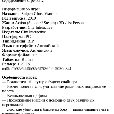
сердцебиение стрелка…
Информация об игре:
Название
: Sniper: Ghost Warrior
Год выпуска:
2010
Жанр:
Action (Shooter / Stealth) / 3D / 1st Person
Разработчик:
City Interactive
Издатель:
City Interactive
Платформа:
PC
Тип издания:
RIP
Язык интерфейса:
Английский
Язык озвучки:
Английский
Формат файла:
.zip
Таблетка:
Вшита
Размер:
1.29 Гб
md5: ffb92e5dd6b92c5f7f86fe9c5030d8a4
Особенность игры:
— Реалистичный шутер о буднях снайпера
— Расчет полета пули, учитывание различных поправок ее
полета
— Великолепная графика
— Прохождение миссий с помощью двух различных
персонажей
— Жесткие убийства в ближнем бою — выдавливание глаз и
перерезание горла