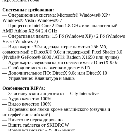
Системные требования:
— Операционная система: Microsoft® Windows® XP /
Windows® Vista / Windows® 7
— Процессор: Intel Core 2 Duo 1.8 GHz или аналогичный
AMD Athlon X2 64 2.4 GHz
— Оперативная память: 1.5 Гб (Windows XP) / 2 Гб (Windows
Vista / Windows 7)
— Видеокарта: 3D-видеоадаптер с памятью 256 Мб,
совместимый с DirectX® 9.0c и поддержкой Pixel Shader 3.0
(Nvidia® GeForce® 6800 / ATI® Radeon X1650 или лучше)
— Аудиокарта: звуковая карта совместимая с DirectX 9.0c
— Свободное место на жестком диске: 6 Гб
— Дополнительное ПО: DirectX 9.0c или DirectX 10
— Управление: Клавиатура и мышь
Особенности RIP\’a:
— За основу взята лицензия от —City Interactive—
— Аудио качество 100%
— Видео качество 100%
— Вырезаны все языки кроме английского (озвучка и
интерфейс английский)
— Ничего не перекодировано
— Вшита таблетка от SKIDROW
— Время установки: ~25-30~ минут