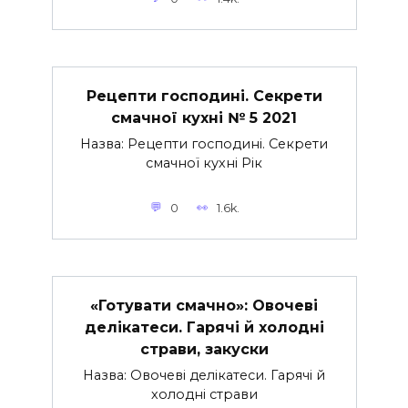
Рецепти господині. Секрети
смачної кухні № 5 2021
Назва: Рецепти господині. Секрети
смачної кухні Рік
0
1.6k.
«Готувати смачно»: Овочеві
делікатеси. Гарячі й холодні
страви, закуски
Назва: Овочеві делікатеси. Гарячі й
холодні страви