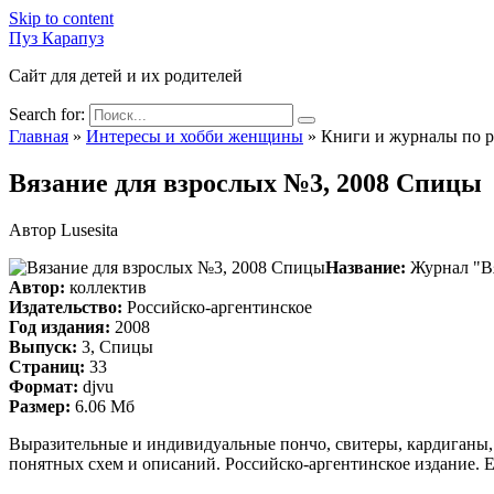
Skip to content
Пуз Карапуз
Сайт для детей и их родителей
Search for:
Главная
»
Интересы и хобби женщины
»
Книги и журналы по 
Вязание для взрослых №3, 2008 Спицы
Автор
Lusesita
Название:
Журнал "Вя
Автор:
коллектив
Издательство:
Российско-аргентинское
Год издания:
2008
Выпуск:
3, Спицы
Страниц:
33
Формат:
djvu
Размер:
6.06 Мб
Выразительные и индивидуальные пончо, свитеры, кардиганы, 
понятных схем и описаний. Российско-аргентинское издание.