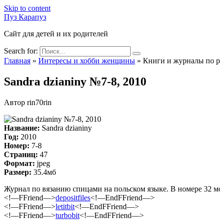
Skip to content
Пуз Карапуз
Сайт для детей и их родителей
Search for:
Главная
»
Интересы и хобби женщины
»
Книги и журналы по 
Sandra dzianiny №7-8, 2010
Автор
rin70rin
Название:
Sandra dzianiny
Год:
2010
Номер:
7-8
Страниц:
47
Формат:
jpeg
Размер:
35.4мб
Журнал по вязанию спицами на польском языке. В номере 32 м
<!—FFriend—>
depositfiles
<!—EndFFriend—>
<!—FFriend—>
letitbit
<!—EndFFriend—>
<!—FFriend—>
turbobit
<!—EndFFriend—>