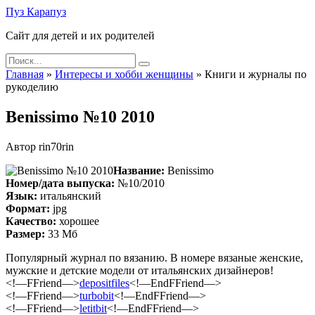
Skip
Пуз Карапуз
to
Сайт для детей и их родителей
content
Search
for:
Главная
»
Интересы и хобби женщины
»
Книги и журналы по
рукоделию
Benissimo №10 2010
Автор
rin70rin
Название:
Benissimo
Номер/дата выпуска:
№10/2010
Язык:
итальянский
Формат:
jpg
Качество:
хорошее
Размер:
33 Мб
Популярный журнал по вязанию. В номере вязаные женские,
мужские и детские модели от итальянских дизайнеров!
<!—FFriend—>
depositfiles
<!—EndFFriend—>
<!—FFriend—>
turbobit
<!—EndFFriend—>
<!—FFriend—>
letitbit
<!—EndFFriend—>