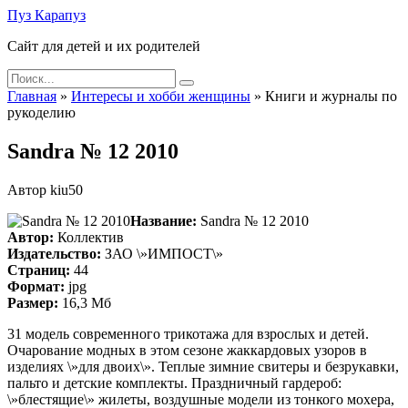
Skip
Пуз Карапуз
to
Сайт для детей и их родителей
content
Search
for:
Главная
»
Интересы и хобби женщины
»
Книги и журналы по
рукоделию
Sandra № 12 2010
Автор
kiu50
Название:
Sandra № 12 2010
Автор:
Коллектив
Издательство:
ЗАО \»ИМПОСТ\»
Страниц:
44
Формат:
jpg
Размер:
16,3 Мб
31 модель современного трикотажа для взрослых и детей.
Очарование модных в этом сезоне жаккардовых узоров в
изделиях \»для двоих\». Теплые зимние свитеры и безрукавки,
пальто и детские комплекты. Праздничный гардероб:
\»блестящие\» жилеты, воздушные модели из тонкого мохера,