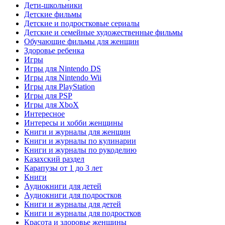
Дети-школьники
Детские фильмы
Детские и подростковые сериалы
Детские и семейные художественные фильмы
Обучающие фильмы для женщин
Здоровье ребенка
Игры
Игры для Nintendo DS
Игры для Nintendo Wii
Игры для PlayStation
Игры для PSP
Игры для XboX
Интересное
Интересы и хобби женщины
Книги и журналы для женщин
Книги и журналы по кулинарии
Книги и журналы по рукоделию
Казахский раздел
Карапузы от 1 до 3 лет
Книги
Аудиокниги для детей
Аудиокниги для подростков
Книги и журналы для детей
Книги и журналы для подростков
Красота и здоровье женщины