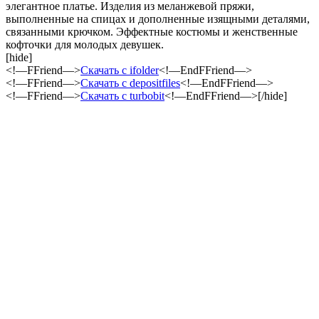
элегантное платье. Изделия из меланжевой пряжи,
выполненные на спицах и дополненные изящными деталями,
связанными крючком. Эффектные костюмы и женственные
кофточки для молодых девушек.
[hide]
<!—FFriend—>
Скачать с ifolder
<!—EndFFriend—>
<!—FFriend—>
Скачать с depositfiles
<!—EndFFriend—>
<!—FFriend—>
Скачать с turbobit
<!—EndFFriend—>[/hide]