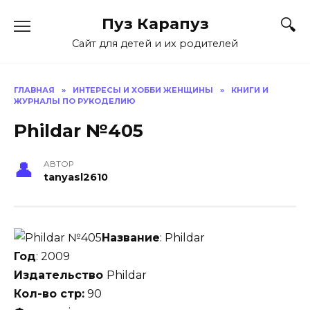
Skip
Пуз Карапуз
to
content
Сайт для детей и их родителей
ГЛАВНАЯ
»
ИНТЕРЕСЫ И ХОББИ ЖЕНЩИНЫ
»
КНИГИ И
ЖУРНАЛЫ ПО РУКОДЕЛИЮ
Phildar №405
АВТОР
tanyasl2610
Название
: Phildar
Год
: 2009
Издательство
Phildar
Кол-во стр:
90