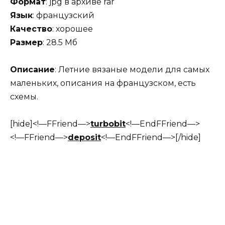
Формат
: jpg в архиве rar
Язык
: французский
Качество
: хорошее
Размер
: 28.5 Мб
Описание
: Летние вязаные модели для самых
маленьких, описания на французском, есть
схемы.
[hide]<!—FFriend—>
turbobit
<!—EndFFriend—>
<!—FFriend—>
deposit
<!—EndFFriend—>[/hide]