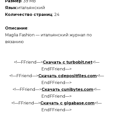
Размер
: 39 Mb
Язык
:итальянский
Количество страниц
: 24
Описание
:
Maglia Fashion — итальянский журнал по
вязанию
<!—FFriend—>
Скачать с turbobit.net
<!—
EndFFriend—>
<!—FFriend—>
Скачать сdepositfiles.com
<!—
EndFFriend—>
<!—FFriend—>
Скачать сunibytes.com
<!—
EndFFriend—>
<!—FFriend—>
Скачать с gigabase.com
<!—
EndFFriend—>