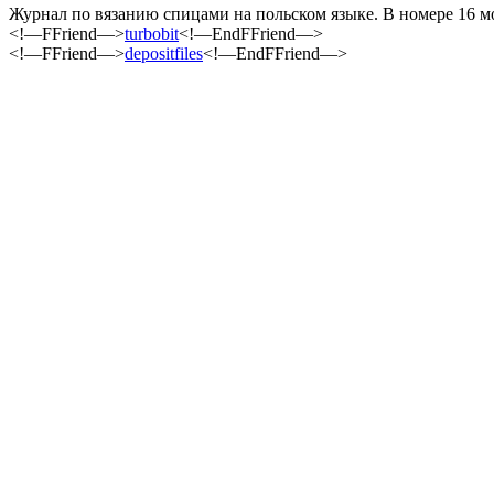
Журнал по вязанию спицами на польском языке. В номере 16 м
<!—FFriend—>
turbobit
<!—EndFFriend—>
<!—FFriend—>
depositfiles
<!—EndFFriend—>