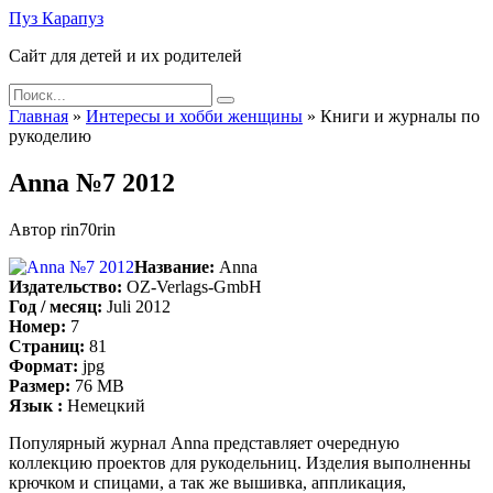
Skip
Пуз Карапуз
to
Сайт для детей и их родителей
content
Search
for:
Главная
»
Интересы и хобби женщины
»
Книги и журналы по
рукоделию
Anna №7 2012
Автор
rin70rin
Название:
Anna
Издательство:
OZ-Verlags-GmbH
Год / месяц:
Juli 2012
Номер:
7
Страниц:
81
Формат:
jpg
Размер:
76 MB
Язык :
Немецкий
Популярный журнал Anna представляет очередную
коллекцию проектов для рукодельниц. Изделия выполненны
крючком и спицами, а так же вышивка, аппликация,