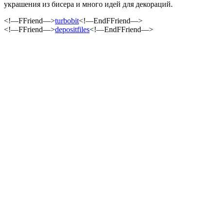
украшения из бисера и много идей для декораций.
<!—FFriend—>
turbobit
<!—EndFFriend—>
<!—FFriend—>
depositfiles
<!—EndFFriend—>