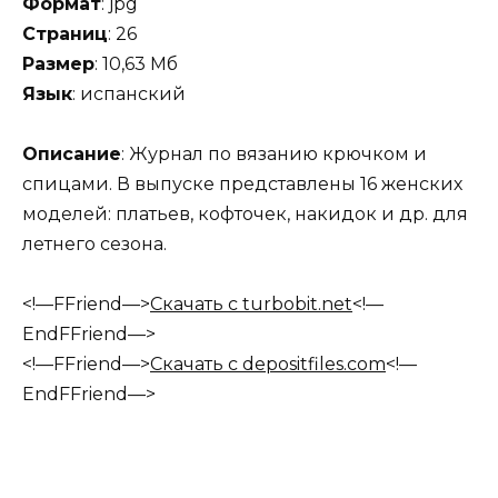
Формат
: jpg
Страниц
: 26
Размер
: 10,63 Мб
Язык
: испанский
Описание
: Журнал по вязанию крючком и
спицами. В выпуске представлены 16 женских
моделей: платьев, кофточек, накидок и др. для
летнего сезона.
<!—FFriend—>
Скачать с turbobit.net
<!—
EndFFriend—>
<!—FFriend—>
Скачать с depositfiles.com
<!—
EndFFriend—>