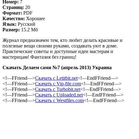
Номер:
7
Страниц:
20
Формат:
PDF
Качество:
Хорошее
Язык:
Русский
Размер:
15.2 Мб
Журнал предназначен тем, кто любит делать красивые и
полезные вещи своими руками, создавать уют в доме.
Практические советы и доступные идеи мастерам и
мастерицам! Фантазия без границ!
Скачать Делаем сами №7 (апрель 2013) Украина
<!—FFriend—>
Скачать с Letitbit.net
<!—EndFFriend—>
<!—FFriend—>
Скачать с Vip-file.com
<!—EndFFriend—>
<!—FFriend—>
Скачать с Turbobit.net
<!—EndFFriend—>
<!—FFriend—>
Скачать с Uploaded.net
<!—EndFFriend—>
<!—FFriend—>
Скачать с Westfiles.com
<!—EndFFriend—>