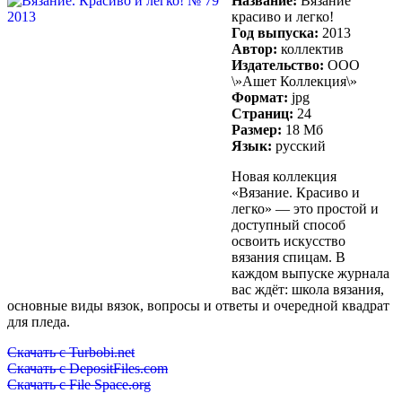
Название:
Вязание
красиво и легко!
Год выпуска:
2013
Автор:
коллектив
Издательство:
ООО
\»Ашет Коллекция\»
Формат:
jpg
Страниц:
24
Размер:
18 Мб
Язык:
русский
Новая коллекция
«Вязание. Красиво и
легко» — это простой и
доступный способ
освоить искусство
вязания спицам. В
каждом выпуске журнала
вас ждёт: школа вязания,
основные виды вязок, вопросы и ответы и очередной квадрат
для пледа.
Скачать с Turbobi.net
Скачать с DepositFiles.com
Скачать с File Space.org