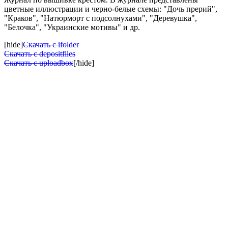
цветные иллюстрации и черно-белые схемы: "Дочь прерий",
"Краков", "Натюрморт с подсолнухами", "Деревушка",
"Белочка", "Украинские мотивы" и др.
[hide]
Скачать с ifolder
Скачать с depositfiles
Скачать с uploadbox
[/hide]