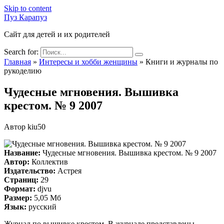
Skip to content
Пуз Карапуз
Сайт для детей и их родителей
Search for:
Главная
»
Интересы и хобби женщины
»
Книги и журналы по
рукоделию
Чудесные мгновения. Вышивка
крестом. № 9 2007
Автор
kiu50
Название:
Чудесные мгновения. Вышивка крестом. № 9 2007
Автор:
Коллектив
Издательство:
Астрея
Страниц:
29
Формат:
djvu
Размер:
5,05 Мб
Язык:
русский
Журнал по вышивке крестом. В журнале представлены