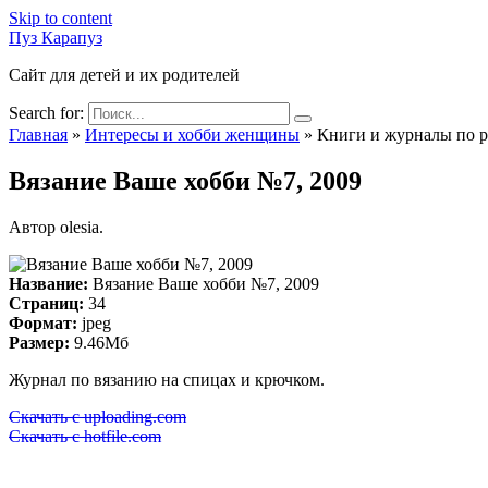
Skip to content
Пуз Карапуз
Сайт для детей и их родителей
Search for:
Главная
»
Интересы и хобби женщины
»
Книги и журналы по 
Вязание Ваше хобби №7, 2009
Автор
olesia.
Название:
Вязание Ваше хобби №7, 2009
Страниц:
34
Формат:
jpeg
Размер:
9.46Мб
Журнал по вязанию на спицах и крючком.
Скачать с uploading.com
Скачать с hotfile.com